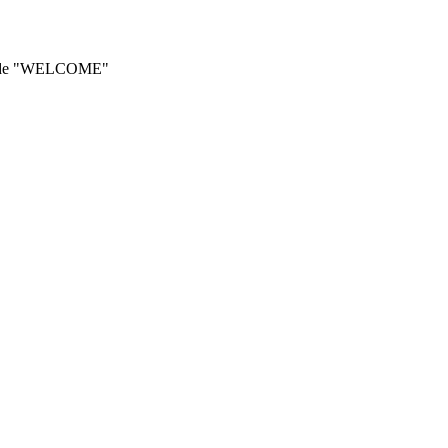
he code "WELCOME"