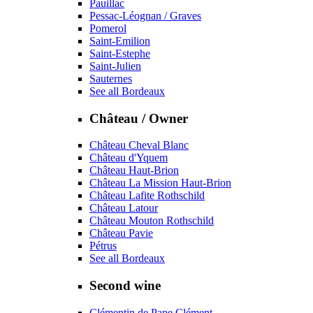
Pauillac
Pessac-Léognan / Graves
Pomerol
Saint-Emilion
Saint-Estephe
Saint-Julien
Sauternes
See all Bordeaux
Château / Owner
Château Cheval Blanc
Château d'Yquem
Château Haut-Brion
Château La Mission Haut-Brion
Château Lafite Rothschild
Château Latour
Château Mouton Rothschild
Château Pavie
Pétrus
See all Bordeaux
Second wine
Clémentin de Pape Clément