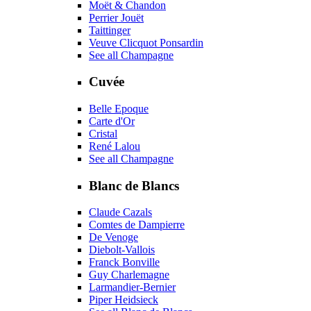
Moët & Chandon
Perrier Jouët
Taittinger
Veuve Clicquot Ponsardin
See all Champagne
Cuvée
Belle Epoque
Carte d'Or
Cristal
René Lalou
See all Champagne
Blanc de Blancs
Claude Cazals
Comtes de Dampierre
De Venoge
Diebolt-Vallois
Franck Bonville
Guy Charlemagne
Larmandier-Bernier
Piper Heidsieck