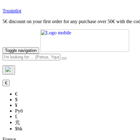
Trustpilot
5€ discount on your first order for any purchase over 50€ with t
Toggle navigation
€
€
$
¥
Руб
£
元
$hk
France