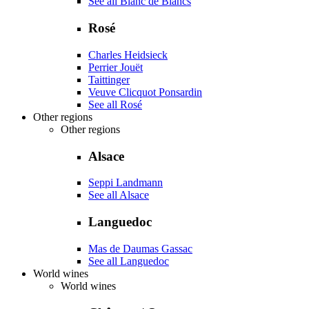
See all Blanc de Blancs
Rosé
Charles Heidsieck
Perrier Jouët
Taittinger
Veuve Clicquot Ponsardin
See all Rosé
Other regions
Other regions
Alsace
Seppi Landmann
See all Alsace
Languedoc
Mas de Daumas Gassac
See all Languedoc
World wines
World wines