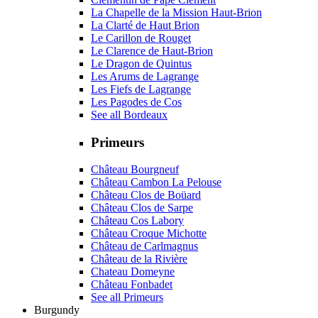
La Chapelle de la Mission Haut-Brion
La Clarté de Haut Brion
Le Carillon de Rouget
Le Clarence de Haut-Brion
Le Dragon de Quintus
Les Arums de Lagrange
Les Fiefs de Lagrange
Les Pagodes de Cos
See all Bordeaux
Primeurs
Château Bourgneuf
Château Cambon La Pelouse
Château Clos de Boüard
Château Clos de Sarpe
Château Cos Labory
Château Croque Michotte
Château de Carlmagnus
Château de la Rivière
Chateau Domeyne
Château Fonbadet
See all Primeurs
Burgundy