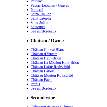
Pauillac
Pessac-Léognan / Graves
Pomerol
Saint-Emilion
Saint-Estephe
Saint-Julien
Sauternes
See all Bordeaux
Château / Owner
Château Cheval Blanc
Château d'Yquem
Château Haut-Brion
Château La Mission Haut-Brion
Château Lafite Rothschild
Château Latour
Château Mouton Rothschild
Château Pavie
Pétrus
See all Bordeaux
Second wine
Clémentin de Pape Clément