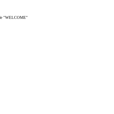
he code "WELCOME"