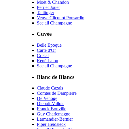
Moët & Chandon
Perrier Jouët
Taittinger
Veuve Clicquot Ponsardin
See all Champagne
Cuvée
Belle Epoque
Carte d'Or
Cristal
René Lalou
See all Champagne
Blanc de Blancs
Claude Cazals
Comtes de Dampierre
De Venoge
Diebolt-Vallois
Franck Bonville
Guy Charlemagne
Larmandier-Bernier
Piper Heidsieck