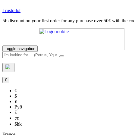
Trustpilot
5€ discount on your first order for any purchase over 50€ with t
Toggle navigation
€
€
$
¥
Руб
£
元
$hk
France