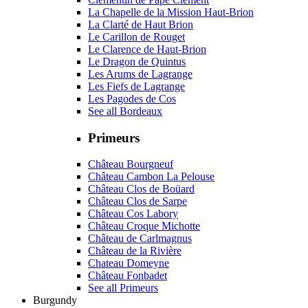
La Chapelle de la Mission Haut-Brion
La Clarté de Haut Brion
Le Carillon de Rouget
Le Clarence de Haut-Brion
Le Dragon de Quintus
Les Arums de Lagrange
Les Fiefs de Lagrange
Les Pagodes de Cos
See all Bordeaux
Primeurs
Château Bourgneuf
Château Cambon La Pelouse
Château Clos de Boüard
Château Clos de Sarpe
Château Cos Labory
Château Croque Michotte
Château de Carlmagnus
Château de la Rivière
Chateau Domeyne
Château Fonbadet
See all Primeurs
Burgundy