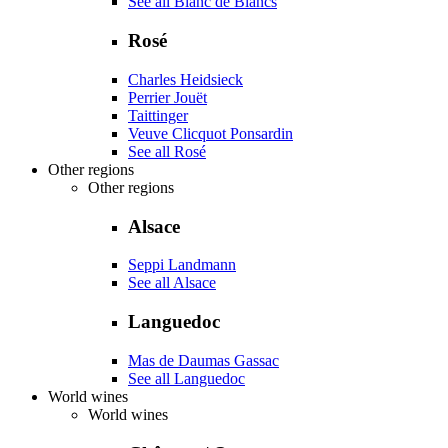
See all Blanc de Blancs
Rosé
Charles Heidsieck
Perrier Jouët
Taittinger
Veuve Clicquot Ponsardin
See all Rosé
Other regions
Other regions
Alsace
Seppi Landmann
See all Alsace
Languedoc
Mas de Daumas Gassac
See all Languedoc
World wines
World wines