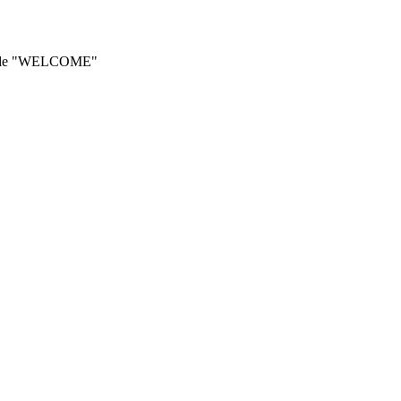
he code "WELCOME"