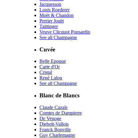
Jacquesson
Louis Roederer
Moët & Chandon
Perrier Jouët
Taittinger
Veuve Clicquot Ponsardin
See all Champagne
Cuvée
Belle Epoque
Carte d'Or
Cristal
René Lalou
See all Champagne
Blanc de Blancs
Claude Cazals
Comtes de Dampierre
De Venoge
Diebolt-Vallois
Franck Bonville
Guy Charlemagne