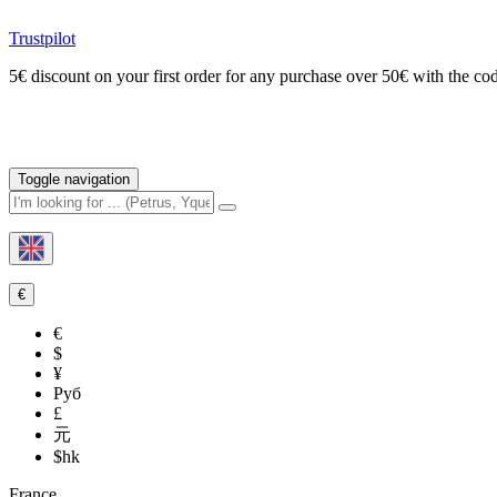
Trustpilot
5€ discount on your first order for any purchase over 50€ with t
Toggle navigation
€
€
$
¥
Руб
£
元
$hk
France