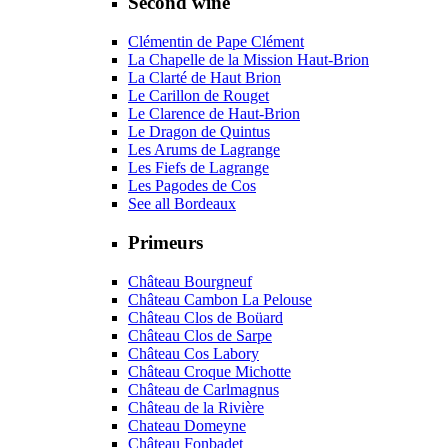
Second wine
Clémentin de Pape Clément
La Chapelle de la Mission Haut-Brion
La Clarté de Haut Brion
Le Carillon de Rouget
Le Clarence de Haut-Brion
Le Dragon de Quintus
Les Arums de Lagrange
Les Fiefs de Lagrange
Les Pagodes de Cos
See all Bordeaux
Primeurs
Château Bourgneuf
Château Cambon La Pelouse
Château Clos de Boüard
Château Clos de Sarpe
Château Cos Labory
Château Croque Michotte
Château de Carlmagnus
Château de la Rivière
Chateau Domeyne
Château Fonbadet