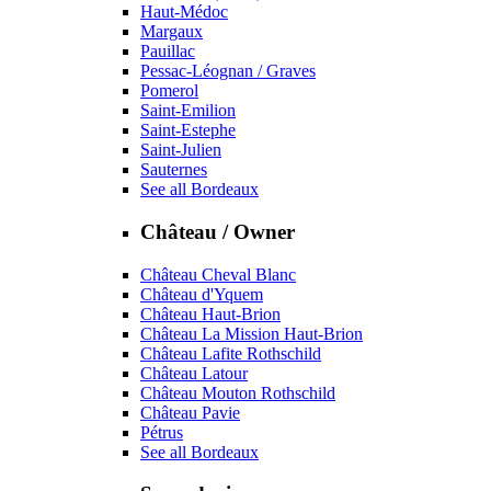
Haut-Médoc
Margaux
Pauillac
Pessac-Léognan / Graves
Pomerol
Saint-Emilion
Saint-Estephe
Saint-Julien
Sauternes
See all Bordeaux
Château / Owner
Château Cheval Blanc
Château d'Yquem
Château Haut-Brion
Château La Mission Haut-Brion
Château Lafite Rothschild
Château Latour
Château Mouton Rothschild
Château Pavie
Pétrus
See all Bordeaux