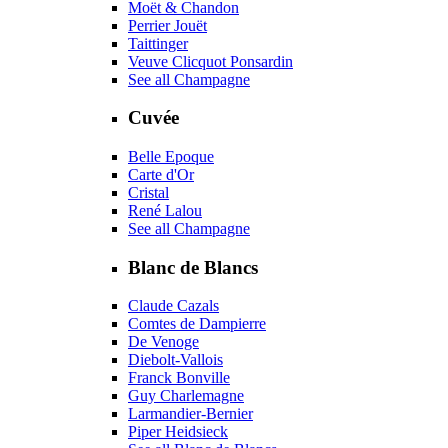
Moët & Chandon
Perrier Jouët
Taittinger
Veuve Clicquot Ponsardin
See all Champagne
Cuvée
Belle Epoque
Carte d'Or
Cristal
René Lalou
See all Champagne
Blanc de Blancs
Claude Cazals
Comtes de Dampierre
De Venoge
Diebolt-Vallois
Franck Bonville
Guy Charlemagne
Larmandier-Bernier
Piper Heidsieck