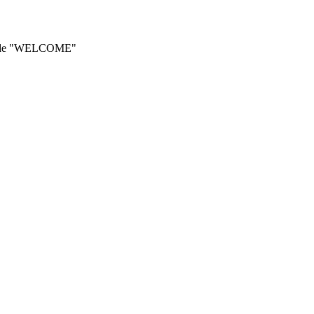
he code "WELCOME"