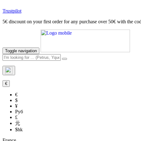
Trustpilot
5€ discount on your first order for any purchase over 50€ with t
Toggle navigation
€
€
$
¥
Руб
£
元
$hk
France