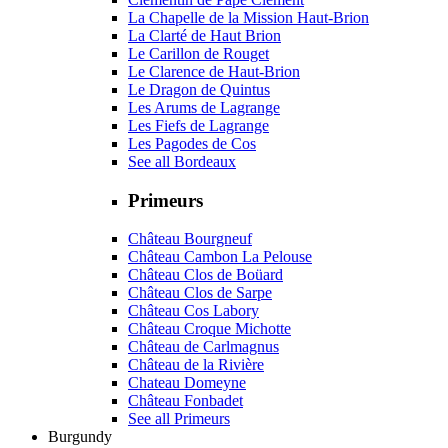
La Chapelle de la Mission Haut-Brion
La Clarté de Haut Brion
Le Carillon de Rouget
Le Clarence de Haut-Brion
Le Dragon de Quintus
Les Arums de Lagrange
Les Fiefs de Lagrange
Les Pagodes de Cos
See all Bordeaux
Primeurs
Château Bourgneuf
Château Cambon La Pelouse
Château Clos de Boüard
Château Clos de Sarpe
Château Cos Labory
Château Croque Michotte
Château de Carlmagnus
Château de la Rivière
Chateau Domeyne
Château Fonbadet
See all Primeurs
Burgundy