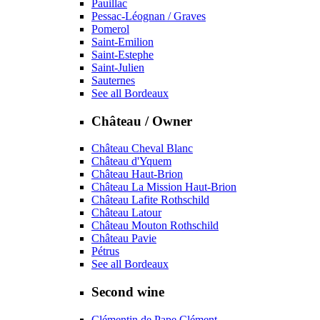
Pauillac
Pessac-Léognan / Graves
Pomerol
Saint-Emilion
Saint-Estephe
Saint-Julien
Sauternes
See all Bordeaux
Château / Owner
Château Cheval Blanc
Château d'Yquem
Château Haut-Brion
Château La Mission Haut-Brion
Château Lafite Rothschild
Château Latour
Château Mouton Rothschild
Château Pavie
Pétrus
See all Bordeaux
Second wine
Clémentin de Pape Clément