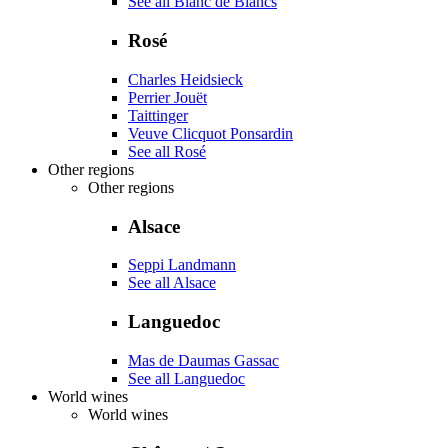
See all Blanc de Blancs
Rosé
Charles Heidsieck
Perrier Jouët
Taittinger
Veuve Clicquot Ponsardin
See all Rosé
Other regions
Other regions
Alsace
Seppi Landmann
See all Alsace
Languedoc
Mas de Daumas Gassac
See all Languedoc
World wines
World wines