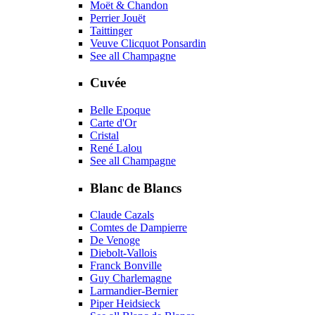
Moët & Chandon
Perrier Jouët
Taittinger
Veuve Clicquot Ponsardin
See all Champagne
Cuvée
Belle Epoque
Carte d'Or
Cristal
René Lalou
See all Champagne
Blanc de Blancs
Claude Cazals
Comtes de Dampierre
De Venoge
Diebolt-Vallois
Franck Bonville
Guy Charlemagne
Larmandier-Bernier
Piper Heidsieck