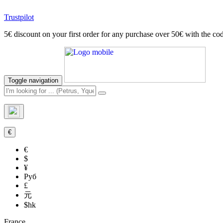
Trustpilot
5€ discount on your first order for any purchase over 50€ with t
Toggle navigation
€
€
$
¥
Руб
£
元
$hk
France