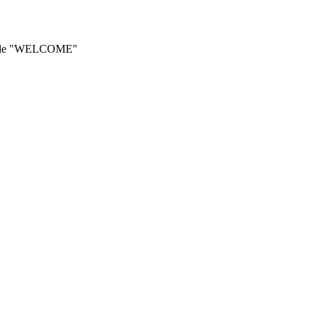
he code "WELCOME"