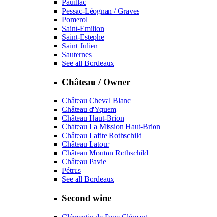
Pauillac
Pessac-Léognan / Graves
Pomerol
Saint-Emilion
Saint-Estephe
Saint-Julien
Sauternes
See all Bordeaux
Château / Owner
Château Cheval Blanc
Château d'Yquem
Château Haut-Brion
Château La Mission Haut-Brion
Château Lafite Rothschild
Château Latour
Château Mouton Rothschild
Château Pavie
Pétrus
See all Bordeaux
Second wine
Clémentin de Pape Clément