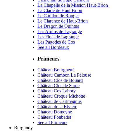
La Chapelle de la Mission Haut-Brion
La Clarté de Haut Brion
Le Carillon de Rouget
Le Clarence de Haut-Brion
Le Dragon de Quintus
Les Arums de Lagrange
Les Fiefs de Lagrange
Les Pagodes de Cos
See all Bordeaux
Primeurs
Château Bourgneuf
Château Cambon La Pelouse
Château Clos de Boüard
Château Clos de Sarpe
Château Cos Labory
Château Croque Michotte
Château de Carlmagnus
Château de la Rivière
Chateau Domeyne
Château Fonbadet
See all Primeurs
Burgundy