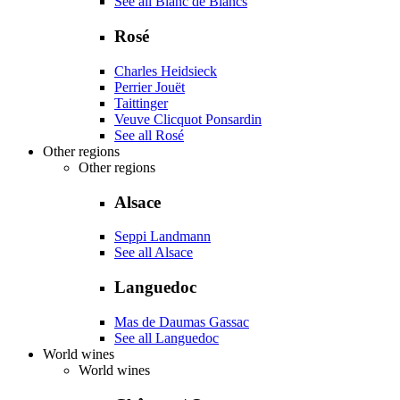
See all Blanc de Blancs
Rosé
Charles Heidsieck
Perrier Jouët
Taittinger
Veuve Clicquot Ponsardin
See all Rosé
Other regions
Other regions
Alsace
Seppi Landmann
See all Alsace
Languedoc
Mas de Daumas Gassac
See all Languedoc
World wines
World wines