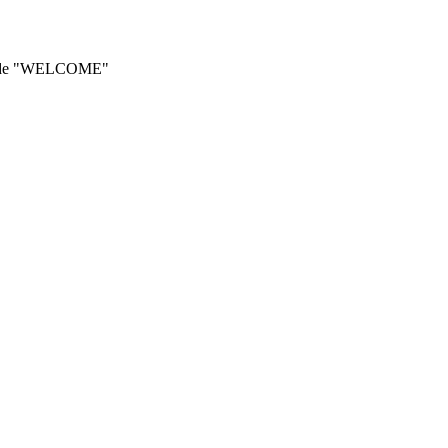
he code "WELCOME"