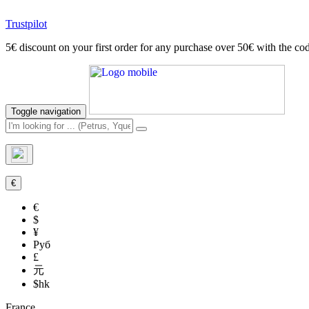
Trustpilot
5€ discount on your first order for any purchase over 50€ with t
Toggle navigation
€
€
$
¥
Руб
£
元
$hk
France