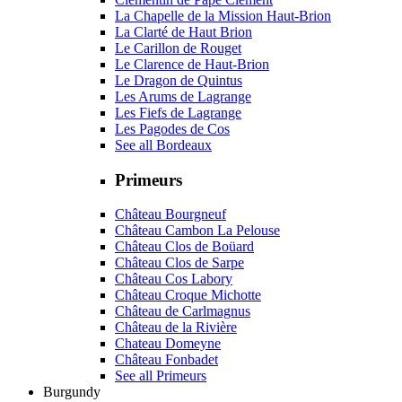
La Chapelle de la Mission Haut-Brion
La Clarté de Haut Brion
Le Carillon de Rouget
Le Clarence de Haut-Brion
Le Dragon de Quintus
Les Arums de Lagrange
Les Fiefs de Lagrange
Les Pagodes de Cos
See all Bordeaux
Primeurs
Château Bourgneuf
Château Cambon La Pelouse
Château Clos de Boüard
Château Clos de Sarpe
Château Cos Labory
Château Croque Michotte
Château de Carlmagnus
Château de la Rivière
Chateau Domeyne
Château Fonbadet
See all Primeurs
Burgundy