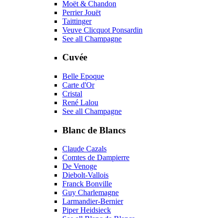
Moët & Chandon
Perrier Jouët
Taittinger
Veuve Clicquot Ponsardin
See all Champagne
Cuvée
Belle Epoque
Carte d'Or
Cristal
René Lalou
See all Champagne
Blanc de Blancs
Claude Cazals
Comtes de Dampierre
De Venoge
Diebolt-Vallois
Franck Bonville
Guy Charlemagne
Larmandier-Bernier
Piper Heidsieck