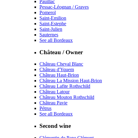
Pauillac
Pessac-Léognan / Graves
Pomerol
Saint-Emilion
Saint-Estephe
Saint-Julien
Sauternes
See all Bordeaux
Château / Owner
Château Cheval Blanc
Château d'Yquem
Château Haut-Brion
Château La Mission Haut-Brion
Château Lafite Rothschild
Château Latour
Château Mouton Rothschild
Château Pavie
Pétrus
See all Bordeaux
Second wine
Clémentin de Pape Clément