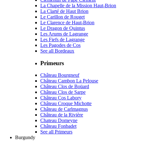
La Chapelle de la Mission Haut-Brion
La Clarté de Haut Brion
Le Carillon de Rouget
Le Clarence de Haut-Brion
Le Dragon de Quintus
Les Arums de Lagrange
Les Fiefs de Lagrange
Les Pagodes de Cos
See all Bordeaux
Primeurs
Château Bourgneuf
Château Cambon La Pelouse
Château Clos de Boüard
Château Clos de Sarpe
Château Cos Labory
Château Croque Michotte
Château de Carlmagnus
Château de la Rivière
Chateau Domeyne
Château Fonbadet
See all Primeurs
Burgundy