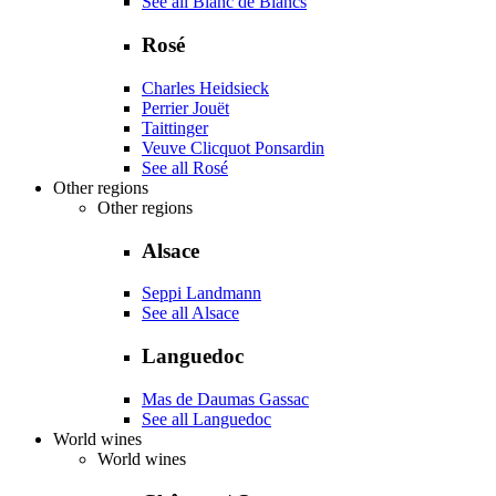
See all Blanc de Blancs
Rosé
Charles Heidsieck
Perrier Jouët
Taittinger
Veuve Clicquot Ponsardin
See all Rosé
Other regions
Other regions
Alsace
Seppi Landmann
See all Alsace
Languedoc
Mas de Daumas Gassac
See all Languedoc
World wines
World wines