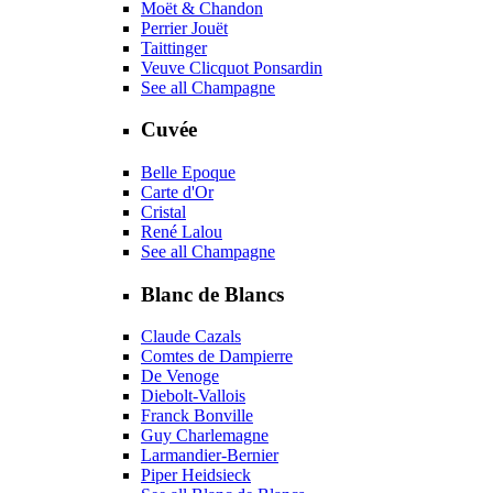
Moët & Chandon
Perrier Jouët
Taittinger
Veuve Clicquot Ponsardin
See all Champagne
Cuvée
Belle Epoque
Carte d'Or
Cristal
René Lalou
See all Champagne
Blanc de Blancs
Claude Cazals
Comtes de Dampierre
De Venoge
Diebolt-Vallois
Franck Bonville
Guy Charlemagne
Larmandier-Bernier
Piper Heidsieck