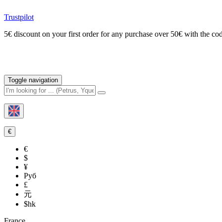
Trustpilot
5€ discount on your first order for any purchase over 50€ with t
Toggle navigation
€
€
$
¥
Руб
£
元
$hk
France