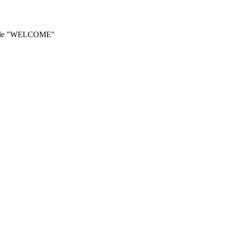
he code "WELCOME"