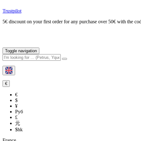
Trustpilot
5€ discount on your first order for any purchase over 50€ with t
Toggle navigation
€
€
$
¥
Руб
£
元
$hk
France