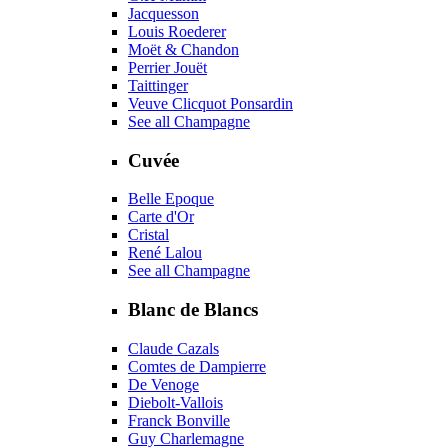
Jacquesson
Louis Roederer
Moët & Chandon
Perrier Jouët
Taittinger
Veuve Clicquot Ponsardin
See all Champagne
Cuvée
Belle Epoque
Carte d'Or
Cristal
René Lalou
See all Champagne
Blanc de Blancs
Claude Cazals
Comtes de Dampierre
De Venoge
Diebolt-Vallois
Franck Bonville
Guy Charlemagne