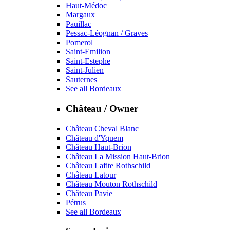
Haut-Médoc
Margaux
Pauillac
Pessac-Léognan / Graves
Pomerol
Saint-Emilion
Saint-Estephe
Saint-Julien
Sauternes
See all Bordeaux
Château / Owner
Château Cheval Blanc
Château d'Yquem
Château Haut-Brion
Château La Mission Haut-Brion
Château Lafite Rothschild
Château Latour
Château Mouton Rothschild
Château Pavie
Pétrus
See all Bordeaux