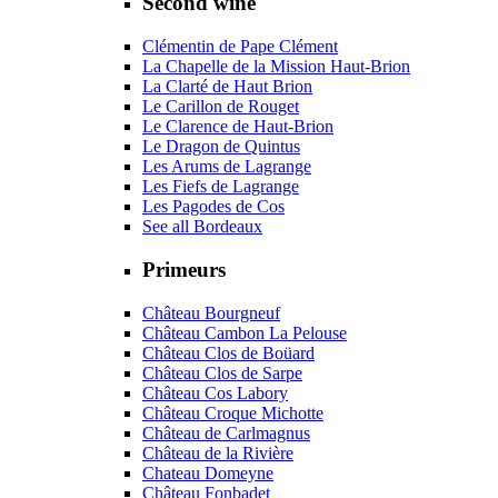
Second wine
Clémentin de Pape Clément
La Chapelle de la Mission Haut-Brion
La Clarté de Haut Brion
Le Carillon de Rouget
Le Clarence de Haut-Brion
Le Dragon de Quintus
Les Arums de Lagrange
Les Fiefs de Lagrange
Les Pagodes de Cos
See all Bordeaux
Primeurs
Château Bourgneuf
Château Cambon La Pelouse
Château Clos de Boüard
Château Clos de Sarpe
Château Cos Labory
Château Croque Michotte
Château de Carlmagnus
Château de la Rivière
Chateau Domeyne
Château Fonbadet