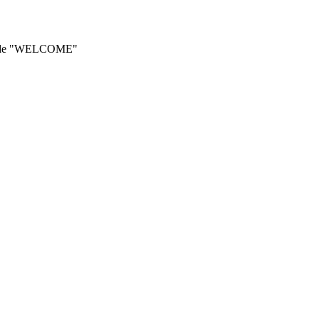
he code "WELCOME"