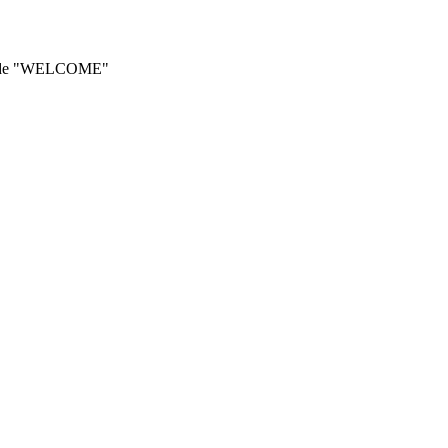
he code "WELCOME"