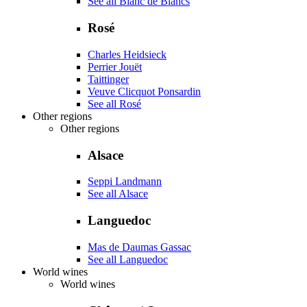
See all Blanc de Blancs
Rosé
Charles Heidsieck
Perrier Jouët
Taittinger
Veuve Clicquot Ponsardin
See all Rosé
Other regions
Other regions
Alsace
Seppi Landmann
See all Alsace
Languedoc
Mas de Daumas Gassac
See all Languedoc
World wines
World wines