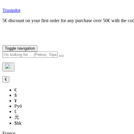
Trustpilot
5€ discount on your first order for any purchase over 50€ with t
Toggle navigation
€
€
$
¥
Руб
£
元
$hk
France