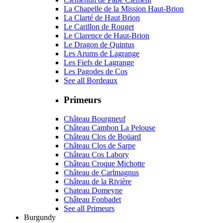
La Chapelle de la Mission Haut-Brion
La Clarté de Haut Brion
Le Carillon de Rouget
Le Clarence de Haut-Brion
Le Dragon de Quintus
Les Arums de Lagrange
Les Fiefs de Lagrange
Les Pagodes de Cos
See all Bordeaux
Primeurs
Château Bourgneuf
Château Cambon La Pelouse
Château Clos de Boüard
Château Clos de Sarpe
Château Cos Labory
Château Croque Michotte
Château de Carlmagnus
Château de la Rivière
Chateau Domeyne
Château Fonbadet
See all Primeurs
Burgundy