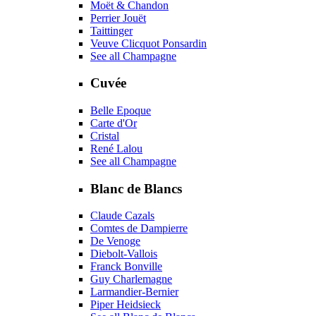
Moët & Chandon
Perrier Jouët
Taittinger
Veuve Clicquot Ponsardin
See all Champagne
Cuvée
Belle Epoque
Carte d'Or
Cristal
René Lalou
See all Champagne
Blanc de Blancs
Claude Cazals
Comtes de Dampierre
De Venoge
Diebolt-Vallois
Franck Bonville
Guy Charlemagne
Larmandier-Bernier
Piper Heidsieck