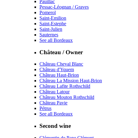
Pauillac
Pessac-Léognan / Graves
Pomerol
Saint-Emilion
Saint-Estephe
Saint-Julien
Sauternes
See all Bordeaux
Château / Owner
Château Cheval Blanc
Château d'Yquem
Château Haut-Brion
Château La Mission Haut-Brion
Château Lafite Rothschild
Château Latour
Château Mouton Rothschild
Château Pavie
Pétrus
See all Bordeaux
Second wine
Clémentin de Pape Clément