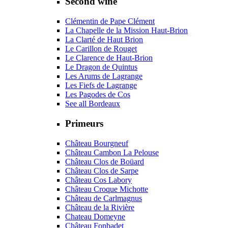
Second wine
Clémentin de Pape Clément
La Chapelle de la Mission Haut-Brion
La Clarté de Haut Brion
Le Carillon de Rouget
Le Clarence de Haut-Brion
Le Dragon de Quintus
Les Arums de Lagrange
Les Fiefs de Lagrange
Les Pagodes de Cos
See all Bordeaux
Primeurs
Château Bourgneuf
Château Cambon La Pelouse
Château Clos de Boüard
Château Clos de Sarpe
Château Cos Labory
Château Croque Michotte
Château de Carlmagnus
Château de la Rivière
Chateau Domeyne
Château Fonbadet