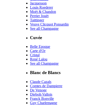
Jacquesson
Louis Roederer
Moët & Chandon
Perrier Jouët
Taittinger
Veuve Clicquot Ponsardin
See all Champagne
Cuvée
Belle Epoque
Carte d'Or
Cristal
René Lalou
See all Champagne
Blanc de Blancs
Claude Cazals
Comtes de Dampierre
De Venoge
Diebolt-Vallois
Franck Bonville
Guy Charlemagne