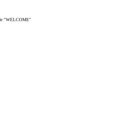
he code "WELCOME"