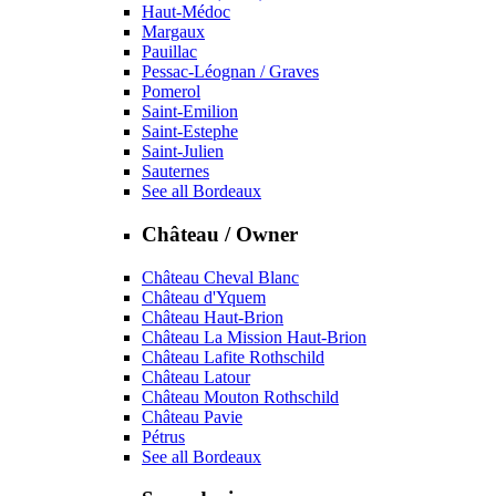
Haut-Médoc
Margaux
Pauillac
Pessac-Léognan / Graves
Pomerol
Saint-Emilion
Saint-Estephe
Saint-Julien
Sauternes
See all Bordeaux
Château / Owner
Château Cheval Blanc
Château d'Yquem
Château Haut-Brion
Château La Mission Haut-Brion
Château Lafite Rothschild
Château Latour
Château Mouton Rothschild
Château Pavie
Pétrus
See all Bordeaux