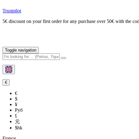
Trustpilot
5€ discount on your first order for any purchase over 50€ with t
Toggle navigation
€
€
$
¥
Руб
£
元
$hk
France