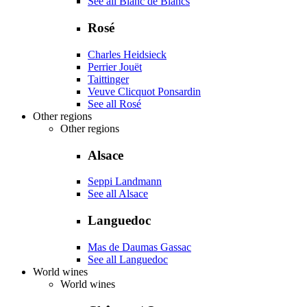
See all Blanc de Blancs
Rosé
Charles Heidsieck
Perrier Jouët
Taittinger
Veuve Clicquot Ponsardin
See all Rosé
Other regions
Other regions
Alsace
Seppi Landmann
See all Alsace
Languedoc
Mas de Daumas Gassac
See all Languedoc
World wines
World wines