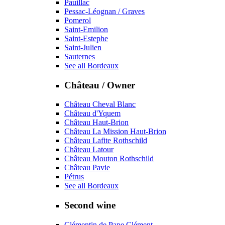
Pauillac
Pessac-Léognan / Graves
Pomerol
Saint-Emilion
Saint-Estephe
Saint-Julien
Sauternes
See all Bordeaux
Château / Owner
Château Cheval Blanc
Château d'Yquem
Château Haut-Brion
Château La Mission Haut-Brion
Château Lafite Rothschild
Château Latour
Château Mouton Rothschild
Château Pavie
Pétrus
See all Bordeaux
Second wine
Clémentin de Pape Clément