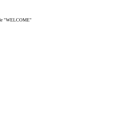
he code "WELCOME"