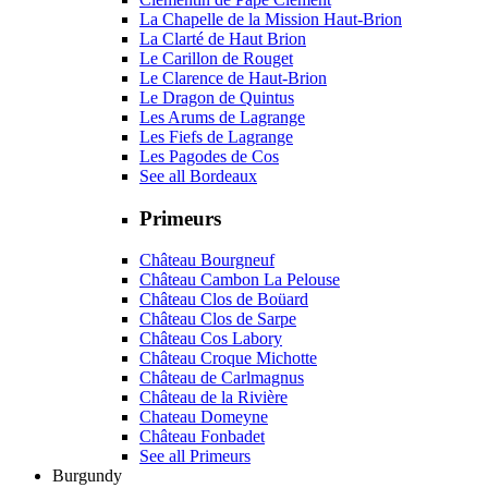
La Chapelle de la Mission Haut-Brion
La Clarté de Haut Brion
Le Carillon de Rouget
Le Clarence de Haut-Brion
Le Dragon de Quintus
Les Arums de Lagrange
Les Fiefs de Lagrange
Les Pagodes de Cos
See all Bordeaux
Primeurs
Château Bourgneuf
Château Cambon La Pelouse
Château Clos de Boüard
Château Clos de Sarpe
Château Cos Labory
Château Croque Michotte
Château de Carlmagnus
Château de la Rivière
Chateau Domeyne
Château Fonbadet
See all Primeurs
Burgundy