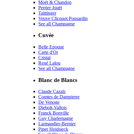
Moët & Chandon
Perrier Jouët
Taittinger
Veuve Clicquot Ponsardin
See all Champagne
Cuvée
Belle Epoque
Carte d'Or
Cristal
René Lalou
See all Champagne
Blanc de Blancs
Claude Cazals
Comtes de Dampierre
De Venoge
Diebolt-Vallois
Franck Bonville
Guy Charlemagne
Larmandier-Bernier
Piper Heidsieck