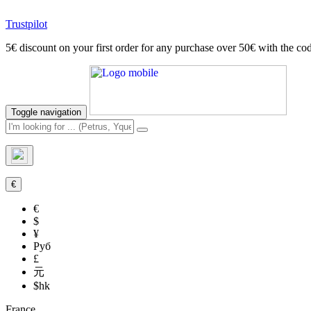
Trustpilot
5€ discount on your first order for any purchase over 50€ with t
Toggle navigation
€
€
$
¥
Руб
£
元
$hk
France