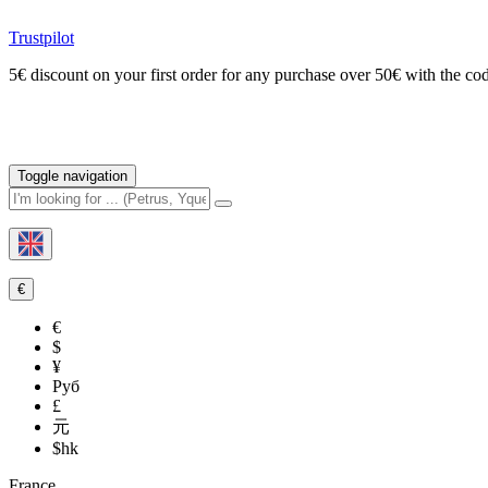
Trustpilot
5€ discount on your first order for any purchase over 50€ with t
Toggle navigation
€
€
$
¥
Руб
£
元
$hk
France