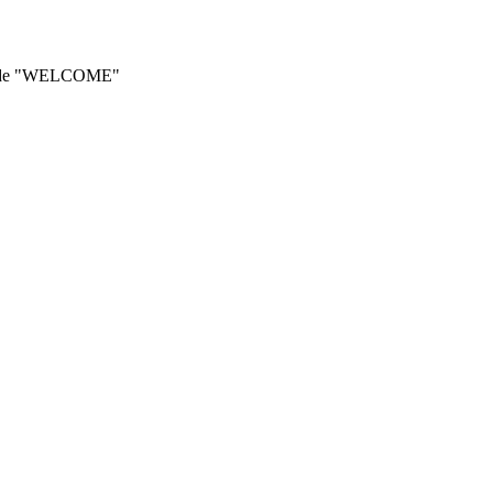
he code "WELCOME"