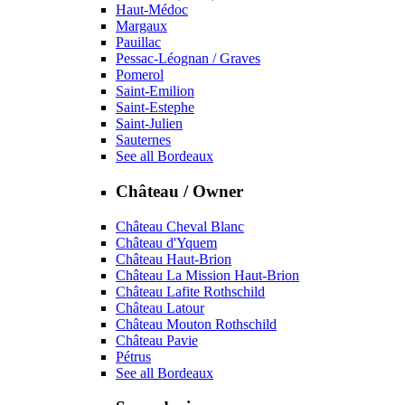
Haut-Médoc
Margaux
Pauillac
Pessac-Léognan / Graves
Pomerol
Saint-Emilion
Saint-Estephe
Saint-Julien
Sauternes
See all Bordeaux
Château / Owner
Château Cheval Blanc
Château d'Yquem
Château Haut-Brion
Château La Mission Haut-Brion
Château Lafite Rothschild
Château Latour
Château Mouton Rothschild
Château Pavie
Pétrus
See all Bordeaux