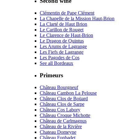
Second wine
Clémentin de Pape Clément
La Chapelle de la Mission Haut-Brion
La Clarté de Haut Brion
Le Carillon de Rouget
Le Clarence de Haut-Brion
Le Dragon de Quintus
Les Arums de Lagrange
Les Fiefs de Lagrange
Les Pagodes de Cos
See all Bordeaux
Primeurs
Château Bourgneuf
Château Cambon La Pelouse
Château Clos de Boüard
Château Clos de Sarpe
Château Cos Labory
Château Croque Michotte
Château de Carlmagnus
Château de la Rivière
Chateau Domeyne
Château Fonbadet