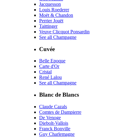
Jacquesson
Louis Roederer
Moët & Chandon
Perrier Jouët
Taittinger
Veuve Clicquot Ponsardin
See all Champagne
Cuvée
Belle Epoque
Carte d'Or
Cristal
René Lalou
See all Champagne
Blanc de Blancs
Claude Cazals
Comtes de Dampierre
De Venoge
Diebolt-Vallois
Franck Bonville
Guy Charlemagne